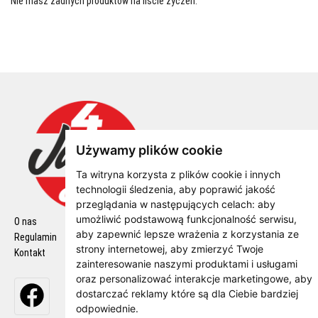
Nie masz żadnych produktów na liście życzeń.
Używamy plików cookie
Ta witryna korzysta z plików cookie i innych
technologii śledzenia, aby poprawić jakość
przeglądania w następujących celach:
aby
umożliwić podstawową funkcjonalność serwisu
,
O nas
Polityka Cookie
aby zapewnić lepsze wrażenia z korzystania ze
Regulamin
Polityka Prywatności
strony internetowej
,
aby zmierzyć Twoje
Kontakt
Wysyłka z zwroty
zainteresowanie naszymi produktami i usługami
oraz personalizować interakcje marketingowe
,
aby
dostarczać reklamy które są dla Ciebie bardziej
odpowiednie
.