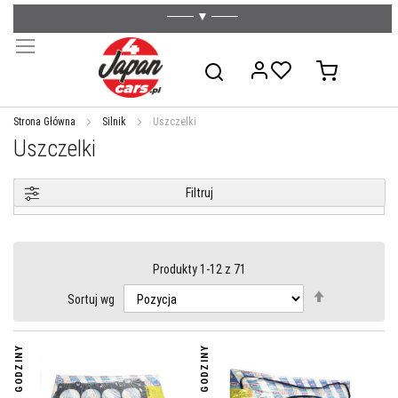
─── ▼ ───
Przejdź
do
treści
Mój koszyk
Szukaj
Strona Główna
Silnik
Uszczelki
Uszczelki
Filtruj
WYSZUKIWARKA AMASTY
Produkty
1
-
12
z
71
Ustaw
Sortuj wg
kierunek
malejący
24 GODZINY
24 GODZINY