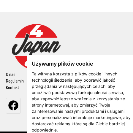
Używamy plików cookie
Ta witryna korzysta z plików cookie i innych
O nas
Polityka Cookie
technologii śledzenia, aby poprawić jakość
Regulamin
Polityka Prywatności
przeglądania w następujących celach:
aby
Kontakt
Wysyłka z zwroty
umożliwić podstawową funkcjonalność serwisu
,
aby zapewnić lepsze wrażenia z korzystania ze
strony internetowej
,
aby zmierzyć Twoje
zainteresowanie naszymi produktami i usługami
oraz personalizować interakcje marketingowe
,
aby
dostarczać reklamy które są dla Ciebie bardziej
odpowiednie
.