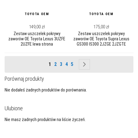
TOYOTA OEM
TOYOTA OEM
149,00 zł
175,00 zł
Zestaw uszczelek pokrywy
Zestaw uszczelek pokrywy
zaworów OE Toyota Lexus 3UZFE
zaworów OE Toyota Supra Lexus
2UZFE lewa strona
GS300 IS300 2JZGE 2JZGTE
Strona
Aktualnie czytasz stronę
Strona
Strona
Strona
Strona
Strona
Następne
1
2
3
4
5
Porównaj produkty
Nie dodałeś żadnych produktów do porównania.
Ulubione
Nie masz żadnych produktów na liście życzeń.