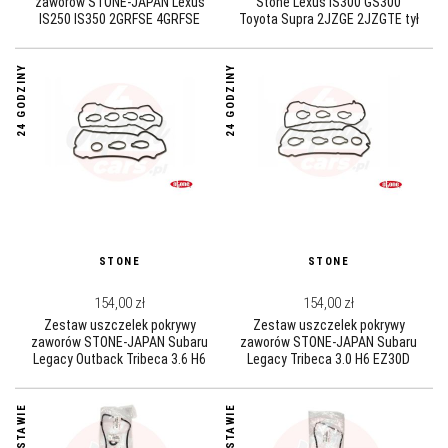
zaworów STONE-JAPAN Lexus
Stone Lexus IS300 GS300
IS250 IS350 2GRFSE 4GRFSE
Toyota Supra 2JZGE 2JZGTE tył
90311-90006
24 GODZINY
24 GODZINY
STONE
STONE
154,00 zł
154,00 zł
Zestaw uszczelek pokrywy
Zestaw uszczelek pokrywy
zaworów STONE-JAPAN Subaru
zaworów STONE-JAPAN Subaru
Legacy Outback Tribeca 3.6 H6
Legacy Tribeca 3.0 H6 EZ30D
EZ36D