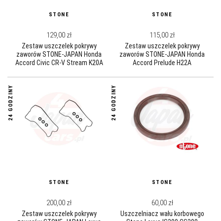
STONE
STONE
129,00 zł
115,00 zł
Zestaw uszczelek pokrywy
Zestaw uszczelek pokrywy
zaworów STONE-JAPAN Honda
zaworów STONE-JAPAN Honda
Accord Civic CR-V Stream K20A
Accord Prelude H22A
K24A K20Z K24Z
24 GODZINY
24 GODZINY
STONE
STONE
200,00 zł
60,00 zł
Zestaw uszczelek pokrywy
Uszczelniacz wału korbowego