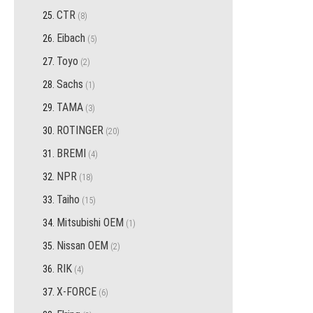
CTR
przedmiotów
8
Eibach
przedmiotów
5
Toyo
przedmiotów
2
Sachs
przedmiot
1
TAMA
przedmiotów
3
ROTINGER
przedmiotów
20
BREMI
przedmiotów
4
NPR
przedmiotów
18
Taiho
przedmiotów
15
Mitsubishi OEM
przedmiot
1
Nissan OEM
przedmiotów
2
RIK
przedmiotów
4
X-FORCE
przedmiotów
6