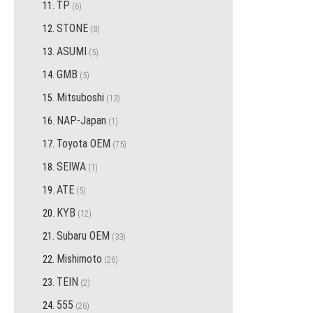
TP
przedmiotów
6
STONE
przedmiotów
8
ASUMI
przedmiotów
5
GMB
przedmiotów
5
Mitsuboshi
przedmiotów
13
NAP-Japan
przedmiot
1
Toyota OEM
przedmiotów
75
SEIWA
przedmiot
1
ATE
przedmiotów
5
KYB
przedmiotów
12
Subaru OEM
przedmiotów
33
Mishimoto
przedmiotów
26
TEIN
przedmiotów
2
555
przedmiotów
26