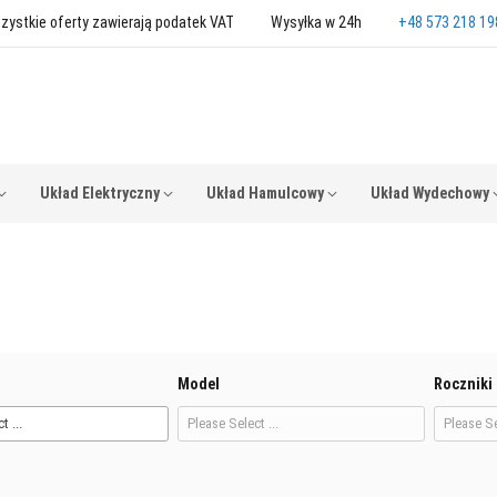
zystkie oferty zawierają podatek VAT
Wysyłka w 24h
+48 573 218 19
Układ Elektryczny
Układ Hamulcowy
Układ Wydechowy
Model
Roczniki
t ...
Please Select ...
Please Se