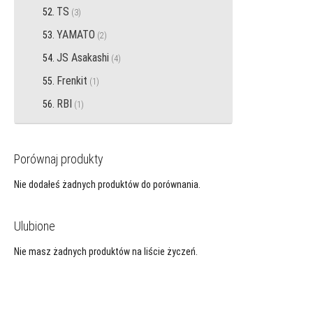
TS
przedmiotów
3
YAMATO
przedmiotów
2
JS Asakashi
przedmiotów
4
Frenkit
przedmiot
1
RBI
przedmiot
1
Porównaj produkty
Nie dodałeś żadnych produktów do porównania.
Ulubione
Nie masz żadnych produktów na liście życzeń.