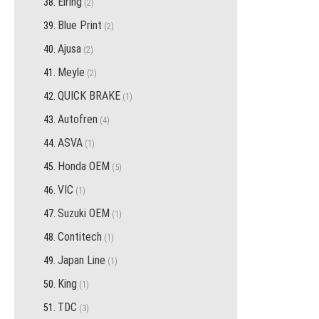
Elring
przedmiotów
2
Blue Print
przedmiotów
2
Ajusa
przedmiotów
2
Meyle
przedmiotów
2
QUICK BRAKE
przedmiot
1
Autofren
przedmiotów
4
ASVA
przedmiot
1
Honda OEM
przedmiotów
5
VIC
przedmiot
1
Suzuki OEM
przedmiot
1
Contitech
przedmiot
1
Japan Line
przedmiot
1
King
przedmiot
1
TDC
przedmiotów
3