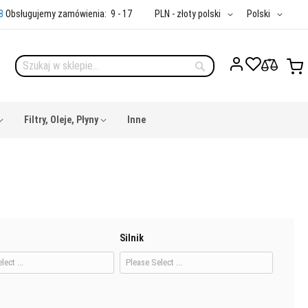
Przejdź
Waluta
Język
8
Obsługujemy zamówienia:
9 - 17
PLN - złoty polski
Polski
do
treści
M
Szukaj
Szukaj
Filtry, Oleje, Płyny
Inne
Silnik
lect ...
Please Select ...