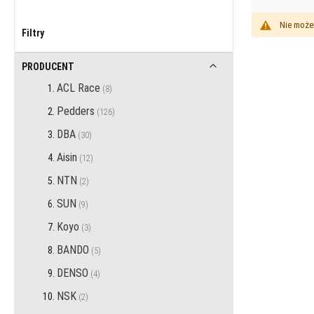
Nie może
Filtry
PRODUCENT
ACL Race
przedmiotów
8
Pedders
przedmiotów
126
DBA
przedmiotów
30
Aisin
przedmiotów
12
NTN
przedmiotów
2
SUN
przedmiotów
9
Koyo
przedmiotów
3
BANDO
przedmiotów
5
DENSO
przedmiotów
4
NSK
przedmiotów
2