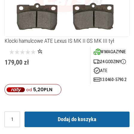
Przejdź
Klocki hamulcowe ATE Lexus IS MK II GS MK III tył
na
W MAGAZYNIE
początek
galerii
179,00 zł
24 GODZINY
ATE
13.0460-5790.2
raty
5,20
PLN
od
Dodaj do koszyka