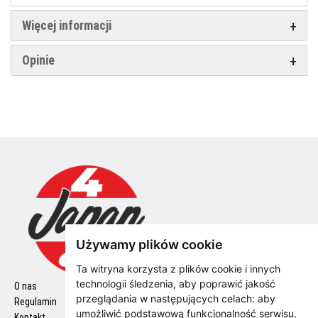
Więcej informacji
Opinie
Używamy plików cookie
Ta witryna korzysta z plików cookie i innych
technologii śledzenia, aby poprawić jakość
O nas
Polityka Cookie
przeglądania w następujących celach:
aby
Regulamin
Polityka Prywatności
umożliwić podstawową funkcjonalność serwisu
,
Kontakt
Wysyłka z zwroty