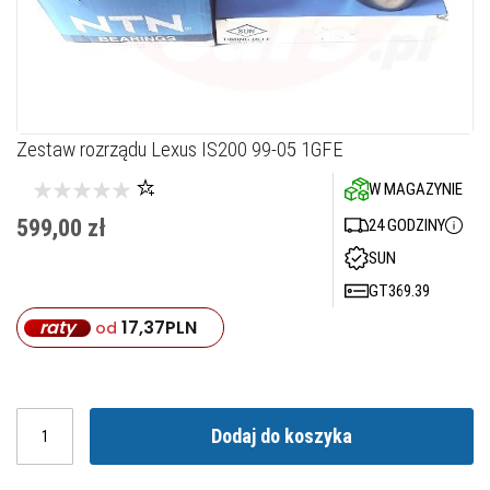
Przejdź
Zestaw rozrządu Lexus IS200 99-05 1GFE
na
W MAGAZYNIE
początek
galerii
599,00 zł
24 GODZINY
SUN
GT369.39
raty
17,37
PLN
od
Dodaj do koszyka