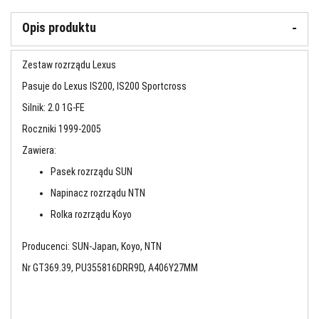
Opis produktu
Zestaw rozrządu Lexus
Pasuje do Lexus IS200, IS200 Sportcross
Silnik: 2.0 1G-FE
Roczniki 1999-2005
Zawiera:
Pasek rozrządu SUN
Napinacz rozrządu NTN
Rolka rozrządu Koyo
Producenci: SUN-Japan, Koyo, NTN
Nr GT369.39, PU355816DRR9D, A406Y27MM